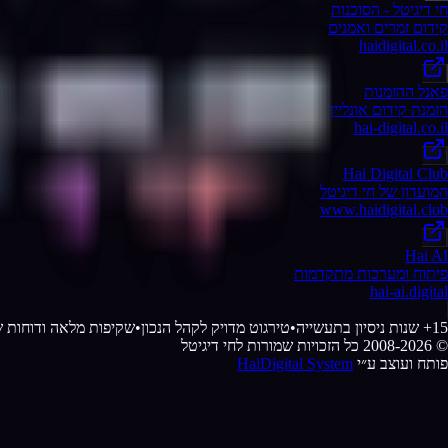
חי דיגיטל - הסוכנות
קידום זמרים ואמנים
haidigital.co.il
פאנל ההזמנות
הזמנת קידום אונליין
hai-digital.co.il
Hai Digital Club
המועדון של חי דיגיטל
www.haidigital.club
Hai AI
פיתוח ומערכות מתקדמות
hai-ai.digital
15+ שנות ניסיון בתעשייה
•
טירגוט מדויק לקהל הנכון
•
שקיפות מלאה ודוחות ש
© 2008-
2026
כל הזכויות שמורות לחי דיגיטל
פותח ועוצב ע״י
HaiDigital System