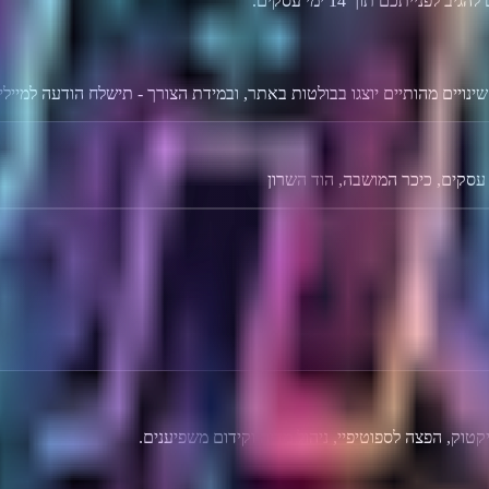
נויים מהותיים יוצגו בבולטות באתר, ובמידת הצורך - תישלח הודעה למיילי
יקטוק, הפצה לספוטיפיי, ניהול מדיה וקידום משפיענים.