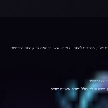
שיווק דיגיטלי לקידום זמרים ואמנים, הפועלת בישראל מאז 2008. אנחנו מכבדים את פרטיות מבקרי האתר haidigital.co.il והלקוחות שלנו, ומחויבים להגנה על מידע אישי בהתאם לחוק הגנת הפרטיות
יחה טלפונית.