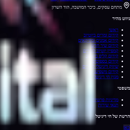
מתחם עסקים, כיכר המושבה, הוד השרון
ניווט מהיר
ראשי
קידום זמרים ביוטיוב
קידום אמנים ומוזיקאים
קידום שיר חדש
קמפיין יוטיוב לזמרים
קידום קליפ ביוטיוב
קידום בספוטיפיי
שיווק דיגיטלי לזמרים
קידום משפיענים
מגזין חי דיגיטל
משפטי
מדיניות פרטיות
תנאי שירות
הרשת של חי דיגיטל
כאן