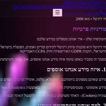
חי דיגיטל
קידום זמרים מ-2008
ראשי
קידום זמרים
קידום משפיענים
שירים שקידמנו
מגזין
הרשת שלנו
052-2-800-900
דברו איתנו
חי דיגיטל • מאז 2008
מדיניות פרטיות
השקיפות שלנו - איך אנחנו מטפלים במידע שלכם
הישראלי, תקנות GDPR האירופאיות וחוק CCPA האמריקאי.
מסמך זה מסביר באופן שקוף איזה מידע אנחנו אוספים, איך אנחנו משתמשים 
1. איזה מידע אנחנו אוספים
מידע שאתם מספקים ביוזמתכם - שם מלא, טלפון, אימייל ופרטים נוספים שתב
מידע אוטומטי - סטטיסטיקות גלישה אנונימיות באמצעות Vercel Analytics ו-Google Analytics: דפים שנצפו, זמן שהייה, מקור הגעה, סוג מכשיר ודפדפן. מידע זה לא כולל נתונים אישיים מזהים.
עוגיות (Cookies) - האתר משתמש בעוגיות חיוניות לתפעול האתר ובעוגיות אנליטיות לשיפור החוויה. ניתן לבטל את העוגיות בהגדרות הדפדפן בכל עת.
2. למה אנחנו משתמשים במידע