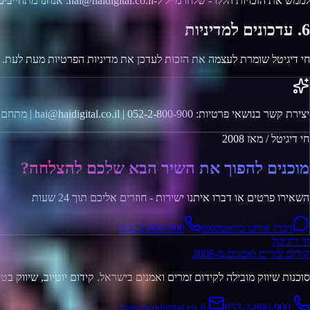
לממש את הזכויות הללו - שלחו מייל ל-hai@haidigital.co.il. אנחנו מתחייבים להגיב לפנייתכם תוך 14 ימי עסקים.
6. עדכונים למדיניות
חי דיגיטל שומרת לעצמה את הזכות לעדכן את מדיניות הפרטיות מעת לעת. שי
יצירת קשר בנושאי פרטיות: hai@haidigital.co.il | 052-2-800-900 | מתחם עסקים, כיכר המושבה, הוד השרון
חי דיגיטל / מאז 2008
מוכנים להפוך את השיר הבא שלכם להצלחה?
השאירו פרטים או דברו איתנו ישירות - חוזרים אליכם תוך 24 שעות
דברו איתנו בוואטסאפ
052-2-800-900
חי דיגיטל
קידום זמרים ואמנים מ-2008
סוכנות שיווק מובילה לקידום זמרים ואמנים בישראל. קידום יוטיוב, שיווק בט
hai@haidigital.co.il
052-2-800-900