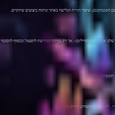
 הסכמתכם), שיפור חוויית הגלישה באתר וניתוח ביצועים שיווקיים.
המידע נגיש רק לצוות חי דיגיטל הרלוונטי לטיפול בפנייה. במקרים מסוימים אנחנו עשויים לשתף מידע עם ספקי שירות מהימנים (כגון פלטפורמת ה-CRM שלנו או מערכת המיילים) - אך רק במידה הנדרשת לתפעול ובכפוף להסכמי
תקופתיות.
ת, ולהעביר את המידע לגורם אחר.