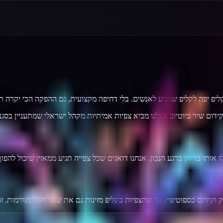
קליפ יפה לקליפ שמגיע לאנשים. בלי דחיפה מקצועית, גם ההפקה הכי יקרה 
ו אותו בדיוק ברגע הנכון. אנחנו דואגים שכל צפייה תגיע ממאזין שיכול להפו
ק וקידום בספוטיפיי, כך שהצפיות בקליפ מזינות גם את שאר הפלטפורמות. 