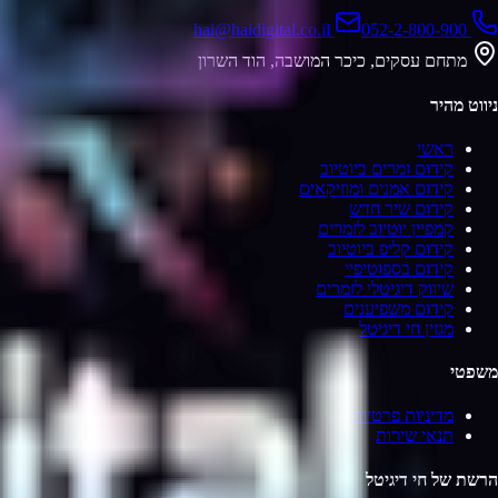
hai@haidigital.co.il
052-2-800-900
מתחם עסקים, כיכר המושבה, הוד השרון
ניווט מהיר
ראשי
קידום זמרים ביוטיוב
קידום אמנים ומוזיקאים
קידום שיר חדש
קמפיין יוטיוב לזמרים
קידום קליפ ביוטיוב
קידום בספוטיפיי
שיווק דיגיטלי לזמרים
קידום משפיענים
מגזין חי דיגיטל
משפטי
מדיניות פרטיות
תנאי שירות
הרשת של חי דיגיטל