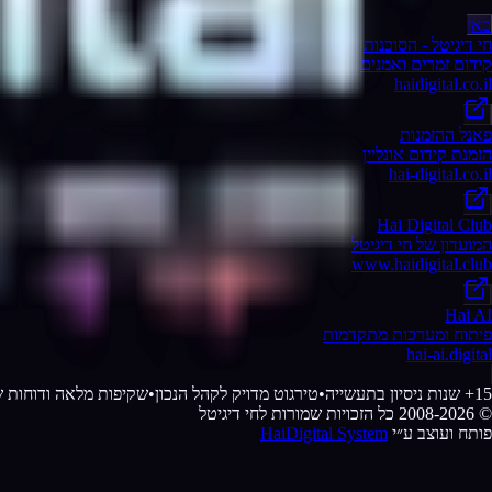
כאן
חי דיגיטל - הסוכנות
קידום זמרים ואמנים
haidigital.co.il
פאנל ההזמנות
הזמנת קידום אונליין
hai-digital.co.il
Hai Digital Club
המועדון של חי דיגיטל
www.haidigital.club
Hai AI
פיתוח ומערכות מתקדמות
hai-ai.digital
15+ שנות ניסיון בתעשייה
•
טירגוט מדויק לקהל הנכון
•
שקיפות מלאה ודוחות ש
© 2008-
2026
כל הזכויות שמורות לחי דיגיטל
פותח ועוצב ע״י
HaiDigital System