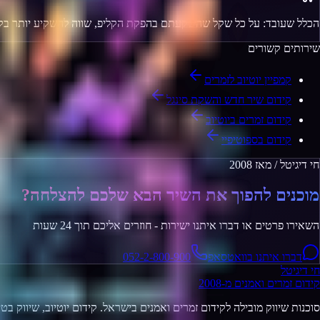
הכלל שעובד: על כל שקל שהשקעתם בהפקת הקליפ, שווה להשקיע יותר בקידום
שירותים קשורים
קמפיין יוטיוב לזמרים
קידום שיר חדש והשקת סינגל
קידום זמרים ביוטיוב
קידום בספוטיפיי
חי דיגיטל / מאז 2008
מוכנים להפוך את השיר הבא שלכם להצלחה?
השאירו פרטים או דברו איתנו ישירות - חוזרים אליכם תוך 24 שעות
דברו איתנו בוואטסאפ
052-2-800-900
חי דיגיטל
קידום זמרים ואמנים מ-2008
סוכנות שיווק מובילה לקידום זמרים ואמנים בישראל. קידום יוטיוב, שיווק בט